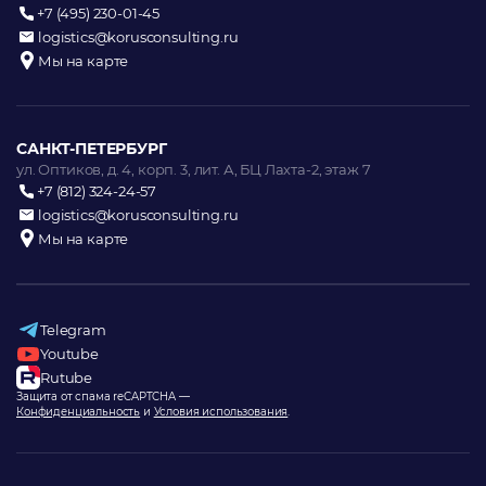
+7 (495) 230-01-45
logistics@korusconsulting.ru
Мы на карте
САНКТ-ПЕТЕРБУРГ
ул. Оптиков, д. 4, корп. 3, лит. А, БЦ Лахта-2, этаж 7
+7 (812) 324-24-57
logistics@korusconsulting.ru
Мы на карте
Telegram
Youtube
Rutube
Защита от спама reCAPTCHA —
Конфиденциальность
и
Условия использования
.