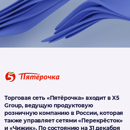
Даю
согласие
на обработку персональных данных
Политика обработки персональных данных
Я
согласен
на получение рекламно-информационных
рассылок
Oтправить
Благодарим за заявку!
После обработки заявки с вами свяжется наш
специалист.
Торговая сеть «Пятёрочка» входит в X5
Не волнуйтесь, если пропустите звонок, мы
Group, ведущую продуктовую
обязательно
перезвоним еще раз!
розничную компанию в России, которая
также управляет сетями «Перекрёсток»
и «Чижик». По состоянию на 31 декабря