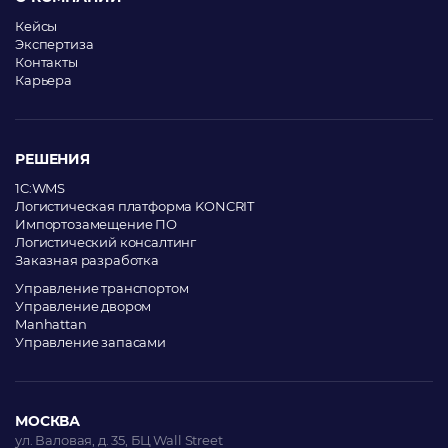
Кейсы
Экспертиза
Контакты
Карьера
РЕШЕНИЯ
1C:WMS
Логистическая платформа KONCRIT
Импортозамещение ПО
Логистический консалтинг
Заказная разработка
Управление транспортом
Управление двором
Manhattan
Управление запасами
МОСКВА
ул. Валовая, д. 35, БЦ Wall Street