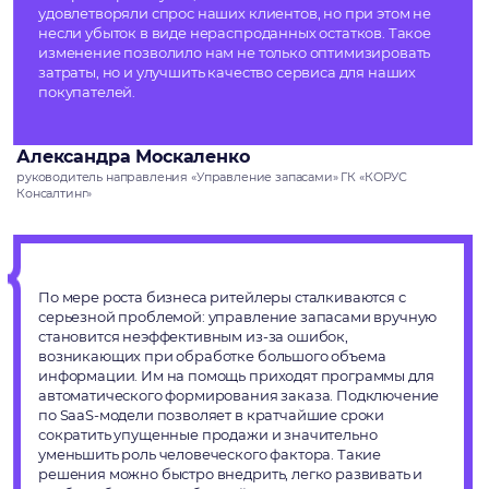
удовлетворяли спрос наших клиентов, но при этом не
несли убыток в виде нераспроданных остатков. Такое
изменение позволило нам не только оптимизировать
затраты, но и улучшить качество сервиса для наших
покупателей.
Александра Москаленко
руководитель направления «Управление запасами» ГК «КОРУС
Консалтинг»
По мере роста бизнеса ритейлеры сталкиваются с
серьезной проблемой: управление запасами вручную
становится неэффективным из-за ошибок,
возникающих при обработке большого объема
информации. Им на помощь приходят программы для
автоматического формирования заказа. Подключение
по SaaS-модели позволяет в кратчайшие сроки
сократить упущенные продажи и значительно
уменьшить роль человеческого фактора. Такие
решения можно быстро внедрить, легко развивать и