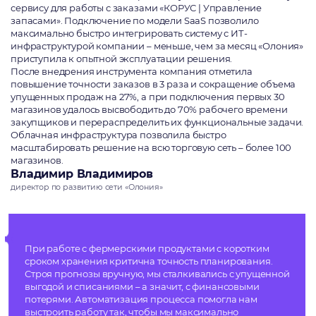
сервису для работы с заказами «КОРУС | Управление
запасами». Подключение по модели SaaS позволило
максимально быстро интегрировать систему с ИТ-
инфраструктурой компании – меньше, чем за месяц «Олония»
приступила к опытной эксплуатации решения.
После внедрения инструмента компания отметила
повышение точности заказов в 3 раза и сокращение объема
упущенных продаж на 27%, а при подключения первых 30
магазинов удалось высвободить до 70% рабочего времени
закупщиков и перераспределить их функциональные задачи.
Облачная инфраструктура позволила быстро
масштабировать решение на всю торговую сеть – более 100
магазинов.
Владимир Владимиров
директор по развитию сети «Олония»
При работе с фермерскими продуктами с коротким
сроком хранения критична точность планирования.
Строя прогнозы вручную, мы сталкивались с упущенной
выгодой и списаниями – а значит, с финансовыми
потерями. Автоматизация процесса помогла нам
выстроить работу так, чтобы мы максимально