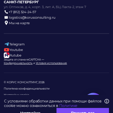
САНКТ-ПЕТЕРБУРГ
ул. Оптиков, д. 4, корп. 3, лит. А, БЦ Лахта-2, этаж 7
+7 (812) 324-24-57
logistics@korusconsulting.ru
Мы на карте
Telegram
Youtube
Rutube
Защита от спама reCAPTCHA —
Конфиденциальность
и
Условия использования
.
©
КОРУС КОНСАЛТИНГ
, 2026
Политика конфиденциальности
Настройки cookie
ⓘ
С условиями обработки данных при помощи файлов
Карта сайта
cookie можно ознакомиться в
Политике
Разработано в PetrogradWeb
Написать нам