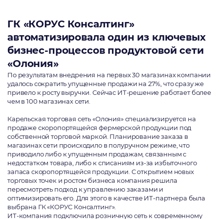
ГК «КОРУС Консалтинг»
автоматизировала один из ключевых
бизнес-процессов продуктовой сети
«Олония»
По результатам внедрения на первых 30 магазинах компании
удалось сократить упущенные продажи на 27%, что сразу же
привело к росту выручки. Сейчас ИТ-решение работает более
чем в 100 магазинах сети.
Карельская торговая сеть «Олония» специализируется на
продаже скоропортящейся фермерской продукции под
собственной торговой маркой. Планирование заказа в
магазинах сети происходило в полуручном режиме, что
приводило либо к упущенным продажам, связанным с
недостатком товара, либо к списаниям из-за избыточного
запаса скоропортящейся продукции. С открытием новых
торговых точек и ростом бизнеса компания решила
пересмотреть подход к управлению заказами и
оптимизировать его. Для этого в качестве ИТ-партнера была
выбрана ГК «КОРУС Консалтинг».
ИТ-компания подключила розничную сеть к современному