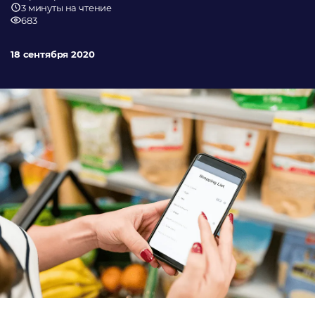
3 минуты на чтение
683
18 сентября 2020
Даю
согласие
на обработку персональных данных
Политика обработки персональных данных
Я
согласен
на получение рекламно-информационных
рассылок
Oтправить
Благодарим за заявку!
После обработки заявки с вами свяжется наш
специалист.
Не волнуйтесь, если пропустите звонок, мы
обязательно
перезвоним еще раз!